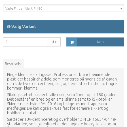
Vælg Finger Alert P 180
Vælg Variant
stk.
Køb
Beskrivelse
Fingerklemme sikringssæt Professionel i brandhæmmende
plast, der består af 2 dele, som monteres på hver side af døren i
den side hvor den er hængslet, og dermed forhindrer at fingre
kommer i klemme.
Sikringssættet passer til alle døre, som åbner op til 180 grader.
Det består af en bred og en smal skinne samt to klik-profiler.
Skinnerne er hvide RAL9016 og fastgøres med tape, som
medfølger. De kan også skrues fast for et mere sikkert og
holdbart resultat.
Sættet er TUV-certificeret og overholder DIN EN 16654/04.18-
standarden, som i øjeblikket er den højeste beskyttelsesnorm