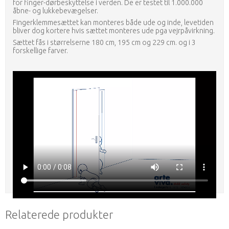
for finger-dørbeskyttelse i verden. De er testet til 1.000.000
åbne- og lukkebevægelser.
Fingerklemmesættet kan monteres både ude og inde, levetiden
bliver dog kortere hvis sættet monteres ude pga vejrpåvirkning.
Sættet fås i størrelserne 180 cm, 195 cm og 229 cm. og i 3
forskellige farver.
Relaterede produkter