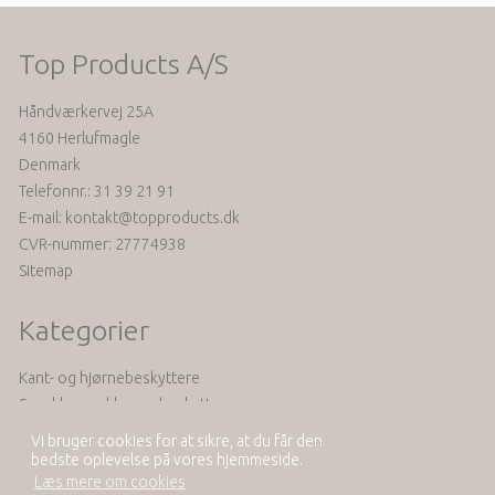
Top Products A/S
Håndværkervej 25A
4160 Herlufmagle
Denmark
Telefonnr.
:
31 39 21 91
E-mail
:
kontakt@topproducts.dk
CVR-nummer
:
27774938
Sitemap
Kategorier
Kant- og hjørnebeskyttere
Smække- og klemmebeskyttere
Seler og tilbehør
Vi bruger cookies for at sikre, at du får den
Akustik
bedste oplevelse på vores hjemmeside.
Læs mere om cookies
Se mere