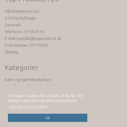
Håndværkervej 25A
4160 Herlufmagle
Denmark
Telefonnr.
:
31 39 21 91
E-mail
:
kontakt@topproducts.dk
CVR-nummer
:
27774938
Sitemap
Kategorier
Kant- og hjørnebeskyttere
Smække- og klemmebeskyttere
Seler og tilbehør
Vi bruger cookies for at sikre, at du får den
Akustik
bedste oplevelse på vores hjemmeside.
Læs mere om cookies
Se mere
Ok