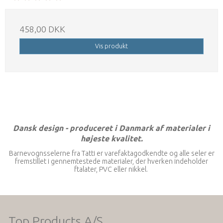
458,00 DKK
Vis produkt
Dansk design - produceret i Danmark af materialer i
højeste kvalitet.
Barnevognsselerne fra Tatti er varefaktagodkendte og alle seler er
fremstillet i gennemtestede materialer, der hverken indeholder
ftalater, PVC eller nikkel.
Top Products A/S