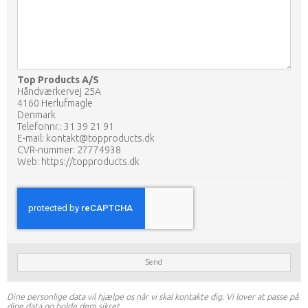
Top Products A/S
Håndværkervej 25A
4160 Herlufmagle
Denmark
Telefonnr.:
31 39 21 91
E-mail:
kontakt@topproducts.dk
CVR-nummer: 27774938
Web:
https://topproducts.dk
Send
Dine personlige data vil hjælpe os når vi skal kontakte dig. Vi lover at passe på
dine data og holde dem sikret.