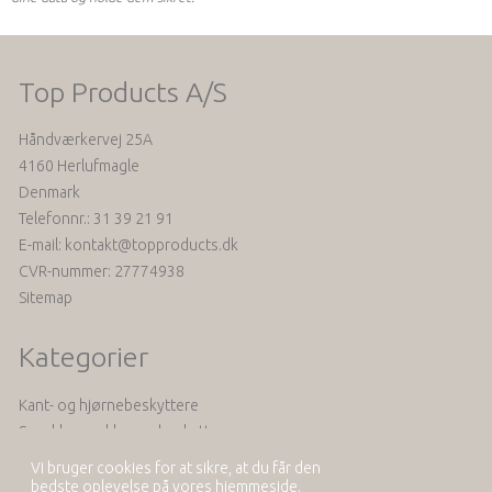
Top Products A/S
Håndværkervej 25A
4160 Herlufmagle
Denmark
Telefonnr.
:
31 39 21 91
E-mail
:
kontakt@topproducts.dk
CVR-nummer
:
27774938
Sitemap
Kategorier
Kant- og hjørnebeskyttere
Smække- og klemmebeskyttere
Seler og tilbehør
Vi bruger cookies for at sikre, at du får den
Akustik
bedste oplevelse på vores hjemmeside.